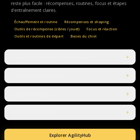
reste plus facile : récompenses, routines, focus et étapes
d'entraînement claires.
Échauffement et routine
Récompenses et shaping
Outils de récompense (cibles / jouet)
Focus et réaction
Outils et routines de départ
Bases du chiot
Compétences sur les obstacles
+
Système de conduite
+
Lignes & virages
+
Discriminations
+
Explorer AgilityHub