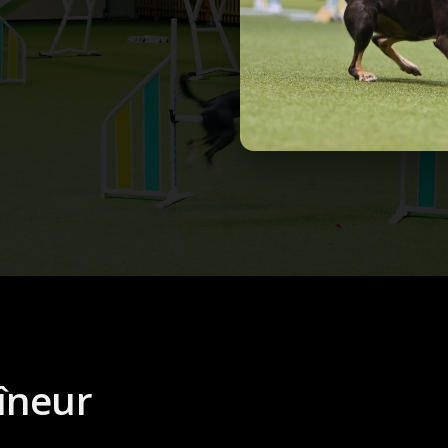
îneur