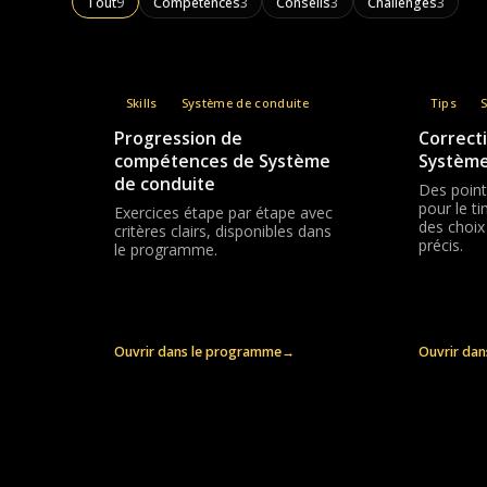
Tout
9
Compétences
3
Conseils
3
Challenges
3
Skills
Système de conduite
Tips
Progression de
Correcti
compétences de Système
Système
de conduite
Des point
pour le t
Exercices étape par étape avec
des choix
critères clairs, disponibles dans
précis.
le programme.
Ouvrir dans le programme
→
Ouvrir da