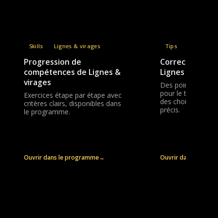
Skills
Lignes & virages
Tips
Lignes & v
Progression de
Correctifs prat
compétences de Lignes &
Lignes & virage
virages
Des points de coa
pour le timing, le
Exercices étape par étape avec
des choix de handl
critères clairs, disponibles dans
précis.
le programme.
Ouvrir dans le programme
→
Ouvrir dans le pro