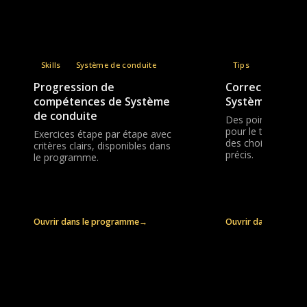
Skills
Système de conduite
Tips
Système de
Progression de
Correctifs prat
compétences de Système
Système de co
de conduite
Des points de coa
pour le timing, le
Exercices étape par étape avec
des choix de handl
critères clairs, disponibles dans
précis.
le programme.
Ouvrir dans le programme
→
Ouvrir dans le pro