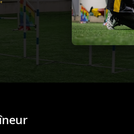
re
îneur