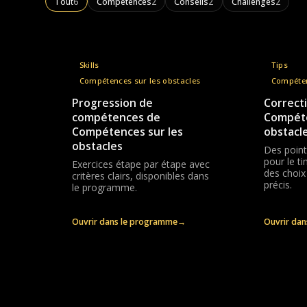
Tout
6
Compétences
2
Conseils
2
Challenges
2
Skills
Tips
Compétences sur les obstacles
Compéten
Progression de
Correcti
compétences de
Compéte
Compétences sur les
obstacl
obstacles
Des point
pour le t
Exercices étape par étape avec
des choix
critères clairs, disponibles dans
précis.
le programme.
Ouvrir dans le programme
→
Ouvrir da