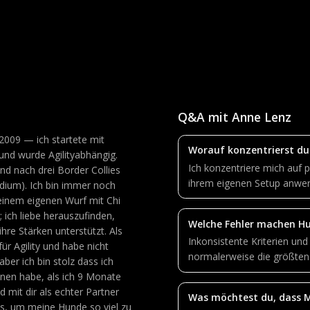
Q&A mit Anne Lenz
 2009 — ich startete mit
Worauf konzentrierst du
und wurde Agilityabhängig.
Ich konzentriere mich auf p
nd nach drei Border Collies
ihrem eigenen Setup anwe
edium). Ich bin immer noch
meinem eigenen Wurf mit Chi
 ich liebe herauszufinden,
Welche Fehler machen H
re Stärken unterstützt. Als
Inkonsistente Kriterien un
ür Agility und habe nicht
normalerweise die größten
er ich bin stolz dass ich
en habe, als ich 9 Monate
 mit dir als echter Partner
Was möchtest du, dass 
ss, um meine Hunde so viel zu