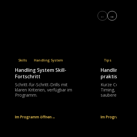
←
→
Skills
Handling System
Tips
Handling 
Handling System Skill-
Handling Syste
Fortschritt
praktische Fixe
Schritt-für-Schritt-Drills mit
Kurze Coaching-Pu
klaren Kriterien, verfügbar im
Timing, Kommand
Programm.
saubere Führtechn
Im Programm öffnen
→
Im Programm öffne