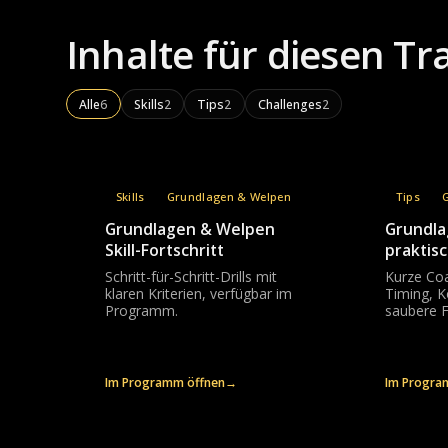
Inhalte für diesen Tr
Alle
6
Skills
2
Tips
2
Challenges
2
Skills
Grundlagen & Welpen
Tips
Grundlagen & Welpen
Grundla
Skill-Fortschritt
praktisc
Schritt-für-Schritt-Drills mit
Kurze Coa
klaren Kriterien, verfügbar im
Timing, 
Programm.
saubere F
Im Programm öffnen
→
Im Progra