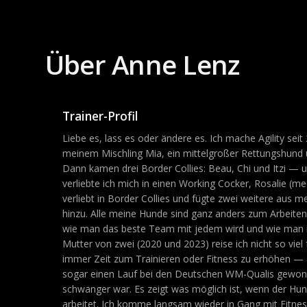
Über Anne Lenz
Trainer-Profil
Liebe es, lass es oder ändere es. Ich mache Agility seit
meinem Mischling Mia, ein mittelgroßer Rettungshund 
Dann kamen drei Border Collies: Beau, Chi und Itzi — u
verliebte ich mich in einen Working Cocker, Rosalie (m
verliebt in Border Collies und fügte zwei weitere aus 
hinzu. Alle meine Hunde sind ganz anders zum Arbeiten;
wie man das beste Team mit jedem wird und wie man ih
Mutter von zwei (2020 und 2023) reise ich nicht so viel f
immer Zeit zum Trainieren oder Fitness zu erhöhen — ab
sogar einen Lauf bei den Deutschen WM-Qualis gewonn
schwanger war. Es zeigt was möglich ist, wenn der Hund
arbeitet. Ich komme langsam wieder in Gang mit Fitne